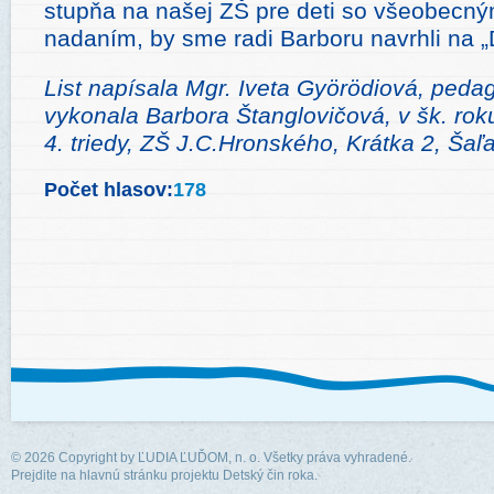
stupňa na našej ZŠ pre deti so všeobecný
nadaním, by sme radi Barboru navrhli na „
List nap
í
sala Mgr. Iveta Györödiová, peda
vykonala Barbora Štanglovičová
, v šk. ro
4. triedy, ZŠ J.C.Hronského, Krátka 2, Šaľ
Počet hlasov:
178
© 2026 Copyright by
ĽUDIA ĽUĎOM, n. o.
Všetky práva vyhradené.
Prejdite na hlavnú stránku projektu Detský čin roka.