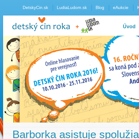
DetskyCin.sk
LudiaLudom.sk
Blog
eAukcie
Úvod
Barborka asistuje spoluži