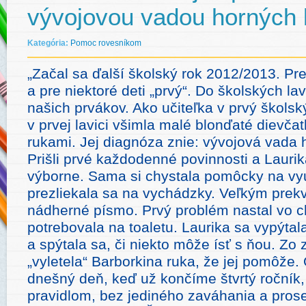
vývojovou vadou horných 
Kategória:
Pomoc rovesníkom
„Začal sa ďalší školský rok 2012/2013. Pre 
a pre niektoré deti „prvý“. Do školských lav
našich prvákov. Ako učiteľka v prvý škols
v prvej lavici všimla malé blonďaté dievča
rukami. Jej diagnóza znie: vývojová vada 
Prišli prvé každodenné povinnosti a Laurik
výborne. Sama si chystala pomôcky na vy
prezliekala sa na vychádzky. Veľkým prek
nádherné písmo. Prvý problém nastal vo ch
potrebovala na toaletu. Laurika sa vypýtal
a spýtala sa, či niekto môže ísť s ňou. Zo 
„vyletela“ Barborkina ruka, že jej pomôže. 
dnešný deň, keď už končíme štvrtý ročník, 
pravidlom, bez jediného zaváhania a prosen