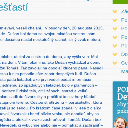
ešťastí
Zá
Po
smievaví, veselí chalani…V osudný deň, 20.augusta 2015,
Po
e. Dušan bol doma so svojou mladšou sestrou sám
Po
ol desiatou nastal neskutočný rachot, silný zvuk motora,
Po
Do
a oblohe, utekal za sestrou do domu, aby vyšla von. Mal
úť na dom. V tom okamihu, ako Dušan vychádzal z domu
Ce
žal Tomáš. Tak zavolali na opodiaľ idúceho pána. Nasadli
Ma
estou k nim prisadlo ešte zopár dospelých ľudí. Dušan
ta pádu lietadiel, ako prví vedeli podať informácie
 k jednému zo spadnutých lietadiel, bolo v plameňoch –
horiace ľudské telá, cítili zápach, smrad a veľkú
ni sadli do štvorkolky a prášili si to cez hory hľadať
rístupnom teréne. Cestou stretli ženu – parašutistku, ktorá
zali ju so sebou. Po krátkom čase zbadali v lese z diaľky
kovali štvorkolku hneď blízko vraku, ale opodiaľ, aby sa
ragédia a utekali k vraku zachraňovať. Tomáš, Dušan bez
 Nevedeli, či vybuchne alebo nie – pomáhať a zachrániť –