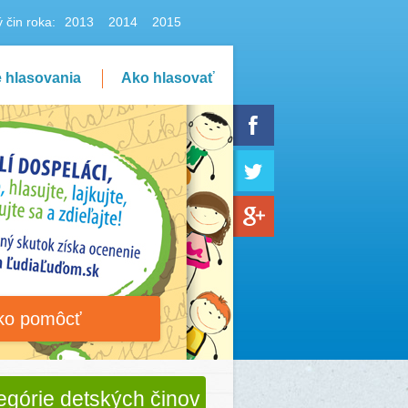
 čin roka:
2013
2014
2015
e hlasovania
Ako hlasovať
ko pomôcť
egórie detských činov