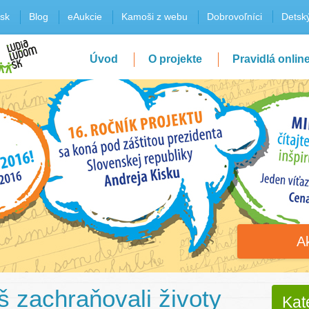
sk
Blog
eAukcie
Kamoši z webu
Dobrovoľníci
Detský
Úvod
O projekte
Pravidlá onlin
A
 zachraňovali životy
Kat