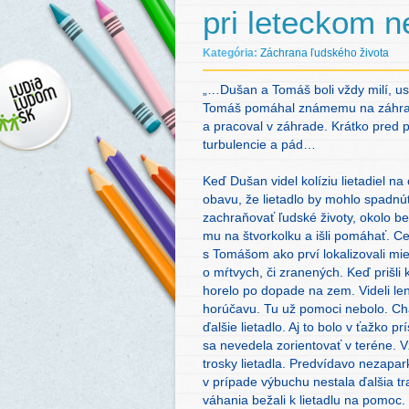
pri leteckom n
Kategória:
Záchrana ľudského života
„…Dušan a Tomáš boli vždy milí, u
Tomáš pomáhal známemu na záhrad
a pracoval v záhrade. Krátko pred p
turbulencie a pád…
Keď Dušan videl kolíziu lietadiel n
obavu, že lietadlo by mohlo spadn
zachraňovať ľudské životy, okolo be
mu na štvorkolku a išli pomáhať. C
s Tomášom ako prví lokalizovali mies
o mŕtvych, či zranených. Keď prišli
horelo po dopade na zem. Videli len 
horúčavu. Tu už pomoci nebolo. Chala
ďalšie lietadlo. Aj to bolo v ťažko p
sa nevedela zorientovať v teréne. V
trosky lietadla. Predvídavo nezapar
v prípade výbuchu nestala ďalšia t
váhania bežali k lietadlu na pomoc.