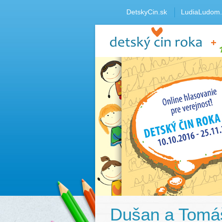
DetskyCin.sk
LudiaLudom.
Dušan a Tomáš