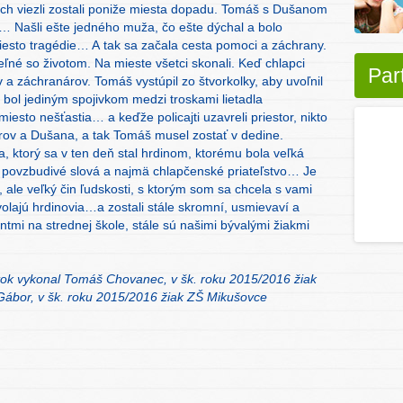
orých viezli zostali poniže miesta dopadu. Tomáš s Dušanom
la… Našli ešte jedného muža, čo ešte dýchal a bolo
esto tragédie… A tak sa začala cesta pomoci a záchrany.
eľné so životom. Na mieste všetci skonali. Keď chlapci
Par
ov a záchranárov. Tomáš vystúpil zo štvorkolky, aby uvoľnil
 bol jediným spojivkom medzi troskami lietadla
esto nešťastia… a keďže policajti uzavreli priestor, nikto
rov a Dušana, a tak Tomáš musel zostať v dedine.
, ktorý sa v ten deň stal hrdinom, ktorému bola veľká
 povzbudivé slová a najmä chlapčenské priateľstvo… Je
 ale veľký čin ľudskosti, s ktorým som sa chcela s vami
volajú hrdinovia…a zostali stále skromní, usmievaví a
ntmi na strednej škole, stále sú našimi bývalými žiakmi
tok vykonal Tomáš Chovanec, v šk. roku 2015/2016 žiak
Gábor,
v šk. roku 2015/2016 žiak ZŠ Mikušovce