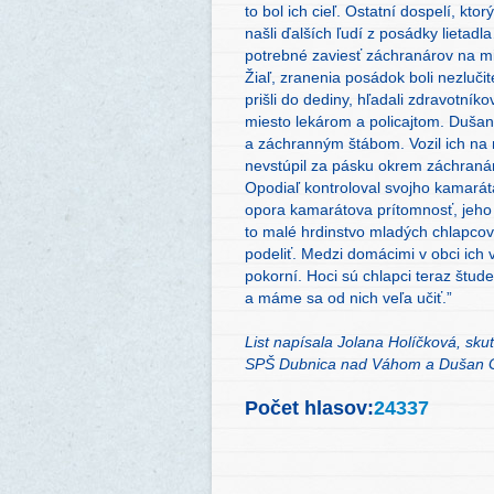
to bol ich cieľ. Ostatní dospelí, kt
našli ďalších ľudí z posádky lietad
potrebné zaviesť záchranárov na mi
Žiaľ, zranenia posádok boli nezlučit
prišli do dediny, hľadali zdravotník
miesto lekárom a policajtom. Dušan
a záchranným štábom. Vozil ich na mi
nevstúpil za pásku okrem záchraná
Opodiaľ kontroloval svojho kamaráta
opora kamarátova prítomnosť, jeho
to malé hrdinstvo mladých chlapcov,
podeliť. Medzi domácimi v obci ich 
pokorní. Hoci sú chlapci teraz štude
a máme sa od nich veľa učiť.”
List nap
í
sala Jolana Holíčková,
sku
SPŠ Dubnica nad Váhom a Dušan 
Počet hlasov:
24337