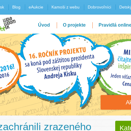
sk
Blog
eAukcie
Kamoši z webu
Dobrovoľníci
Detský
Úvod
O projekte
Pravidlá onlin
A
zachránili zrazeného
Kat