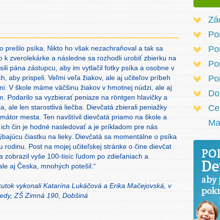
Zá
Po
to prešlo psíka. Nikto ho však nezachraňoval a tak sa
Po
ho k zverolekárke a následne sa rozhodli urobiť zbierku na
Po
ili pána zástupcu, aby im vytlačil fotky psíka a osobne v
, aby prispeli. Veľmi veľa žiakov, ale aj učiteľov príbeh
Po
ami. V škole máme väčšinu žiakov v hmotnej núdzi, ale aj
Do
m. Podarilo sa vyzbierať peniaze na röntgen hlavičky a
ia, ale len starostlivá liečba. Dievčatá zbierali peniažky
Ce
imátor mesta. Ten navštívil dievčatá priamo na škole a
Ma
e ich čin je hodné nasledovať a je príkladom pre nás
ýbajúcu čiastku na lieky. Dievčatá sa momentálne o psíka
 rodinu. Post na mojej učiteľskej stránke o čine dievčat
sa zobrazil vyše 100-tisíc ľudom po zdieľaniach a
ale aj Česka, mnohých potešil.“
skutok vykonali Katarína Lukáčová a Erika Mačejovská, v
riedy, ZŠ Zimná 190, Dobšiná