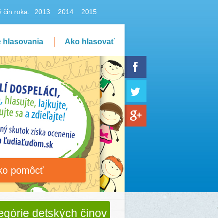
 čin roka:
2013
2014
2015
e hlasovania
Ako hlasovať
ko pomôcť
egórie detských činov