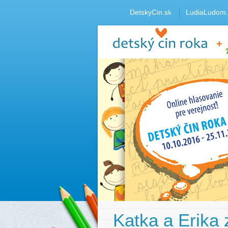
DetskyCin.sk
LudiaLudom.
Katka a Erika 