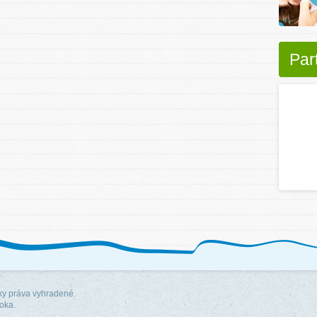
Par
y práva vyhradené.
roka.