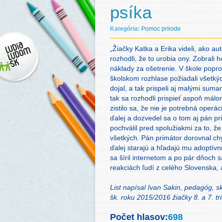
psíka
Kategória:
Pomoc prírode
„Žiačky Katka a Erika videli, ako au
rozhodli, že to urobia ony. Zobrali 
náklady za ošetrenie. V škole popros
školskom rozhlase požiadali všetkých
dojal, a tak prispeli aj malými sum
tak sa rozhodli prispieť aspoň málo
zistilo sa, že nie je potrebná operác
ďalej a dozvedel sa o tom aj pán pr
pochválil pred spolužiakmi za to, ž
všetkých. Pán primátor dorovnal ch
ďalej starajú a hľadajú mu adoptívnu
sa šíril internetom a po pár dňoch 
reakciách ľudí z celého Slovenska, 
List napísal Ivan Sakin, pedagóg, 
šk. roku 2015/2016 žiačky 8. a 7. t
Počet hlasov:
698