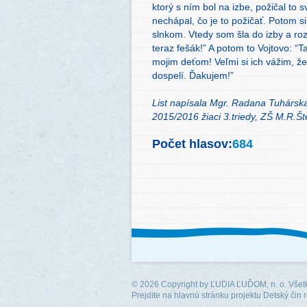
ktorý s ním bol na izbe, požičal to sv
nechápal, čo je to požičať. Potom si
slnkom. Vtedy som šla do izby a rozp
teraz fešák!” A potom to Vojtovo: 
mojim deťom! Veľmi si ich vážim, že
dospelí. Ďakujem!”
List nap
í
sala Mgr. Radana Tuhársk
2015/2016 žiaci 3.triedy, ZŠ M.R.Št
Počet hlasov:
684
© 2026 Copyright by
ĽUDIA ĽUĎOM, n. o.
Všetk
Prejdite na hlavnú stránku projektu Detský čin 