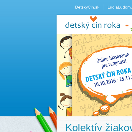
DetskyCin.sk
LudiaLudom.
Kolektív žiak