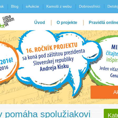
sk
Blog
eAukcie
Kamoši z webu
Dobrovoľníci
Detský
Úvod
O projekte
Pravidlá onlin
A
ov pomáha spolužiakovi
Kat