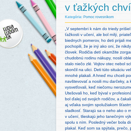
v ťažkých chv
Kategória:
Pomoc rovesníkom
„V septembri k nám do triedy prišiel 
ťažkosti v učení, ale bol milý, pria
biednych pomerov, ho deti prijali me
pochopili, že je iný ako oni, že nik
človek. Rodičia detí okamžite zorga
chudobnú rodinu nákupy, nosili oble
stalo niečo zlé. Vojtov otec nebol 
skončil na ulici. Deti túto situáciu 
mnohé plakali. A hneď mu chceli po
navštevovať a nosili mu darčeky, a 
vysvetľovali, keď niečomu nerozumel
Utešovali ho, keď býval v profesioná
bol ďalej od svojich rodičov, a čakal
aj vďaka svojim spolužiakom šťast
sladkosť. Starajú sa o neho ako o m
v učení, tlieskajú jeho tanečným výk
spolu s ním. Posledný večer bola disk
plakal. Keď som sa spýtala, prečo,