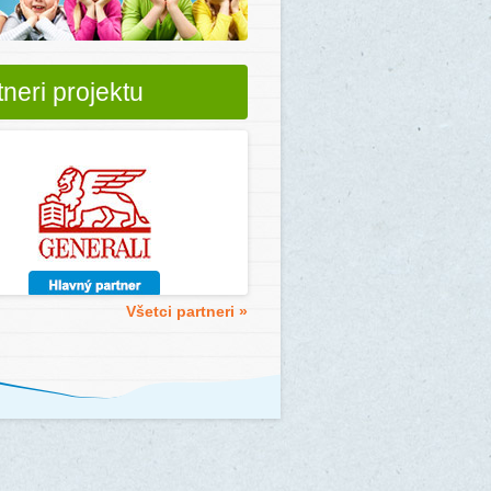
tneri projektu
Všetci partneri »