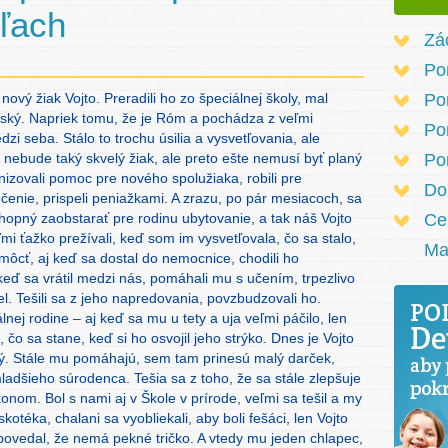
íľach
Zá
Po
nový žiak Vojto. Preradili ho zo špeciálnej školy, mal
Po
teľský. Napriek tomu, že je Róm a pochádza z veľmi
Po
dzi seba. Stálo to trochu úsilia a vysvetľovania, ale
dy nebude taký skvelý žiak, ale preto ešte nemusí byť planý
Po
nizovali pomoc pre nového spolužiaka, robili pre
Do
čenie, prispeli peniažkami. A zrazu, po pár mesiacoch, sa
schopný zaobstarať pre rodinu ubytovanie, a tak náš Vojto
Ce
veľmi ťažko prežívali, keď som im vysvetľovala, čo sa stalo,
Ma
môcť, aj keď sa dostal do nemocnice, chodili ho
keď sa vrátil medzi nás, pomáhali mu s učením, trpezlivo
. Tešili sa z jeho napredovania, povzbudzovali ho.
lnej rodine – aj keď sa mu u tety a uja veľmi páčilo, len
i, čo sa stane, keď si ho osvojil jeho strýko. Dnes je Vojto
ný. Stále mu pomáhajú, sem tam prinesú malý darček,
ladšieho súrodenca. Tešia sa z toho, že sa stále zlepšuje
onom. Bol s nami aj v Škole v prírode, veľmi sa tešil a my
otéka, chalani sa vyobliekali, aby boli fešáci, len Vojto
 povedal, že nemá pekné tričko. A vtedy mu jeden chlapec,