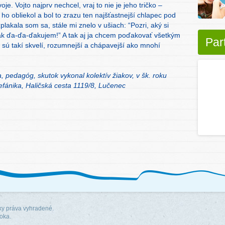
oje. Vojto najprv nechcel, vraj to nie je jeho tričko –
 ho obliekol a bol to zrazu ten najšťastnejší chlapec pod
lakala som sa, stále mi znelo v ušiach: “Pozri, aký si
“Tak ďa-ďa-ďakujem!” A tak aj ja chcem poďakovať všetkým
Par
 sú takí skvelí, rozumnejší a chápavejší ako mnohí
a, pedagóg
, skutok vykonal kolektív žiakov, v šk. roku
efánika, Haličská cesta 1119/8, Lučenec
y práva vyhradené.
roka.