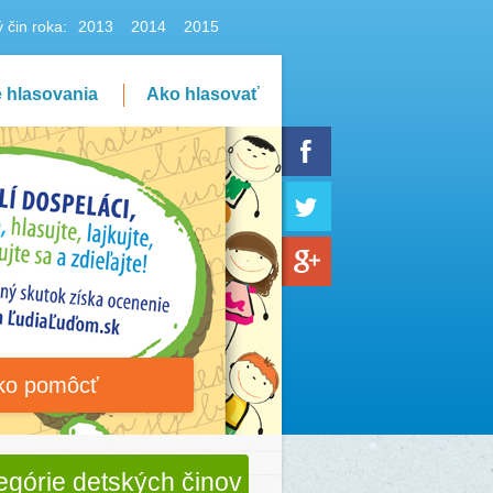
 čin roka:
2013
2014
2015
e hlasovania
Ako hlasovať
ko pomôcť
egórie detských činov