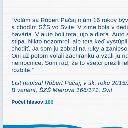
“Volám sa Róbert Pačaj mám 16 rokov býv
a chodím SŽS vo Svite. V zime bola v ded
havária. V aute boli teta, ujo a dieťa. Auto 
stĺpa. Nikto nezomrel, ale teta keď vystúp
chodiť. Ja som ju zobral na ruky a zanieso
Oni už potom volali záchranku a vzali ju n
nemocnice. Som rád, že to všetci prežili l
rozbité.”
List nap
ísal Róbert Pačaj, v šk. roku 2015/
B variant, ŠZŠ Mierová 166/171, Svit
Počet hlasov:
186