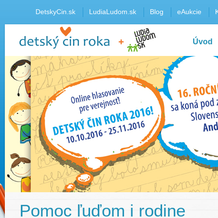
DetskyCin.sk
LudiaLudom.sk
Blog
eAukcie
Úvod
Pomoc ľuďom i rodine