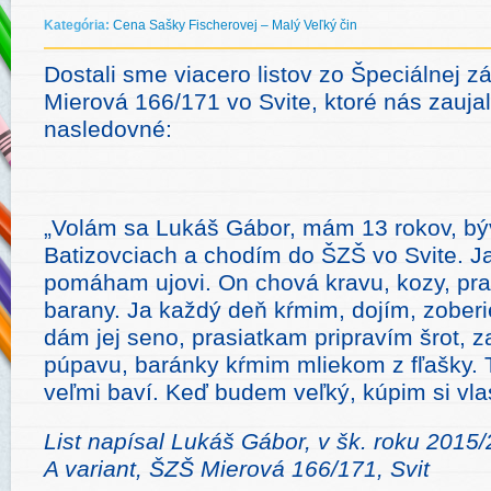
Kategória:
Cena Sašky Fischerovej – Malý Veľký čin
Dostali sme viacero listov zo Špeciálnej zá
Mierová 166/171 vo Svite, ktoré nás zauja
nasledovné:
„Volám sa Lukáš Gábor, mám 13 rokov, b
Batizovciach a chodím do ŠZŠ vo Svite. Ja
pomáham ujovi. On chová kravu, kozy, pras
barany. Ja každý deň kŕmim, dojím, zober
dám jej seno, prasiatkam pripravím šrot, 
púpavu, baránky kŕmim mliekom z fľašky.
veľmi baví. Keď budem veľký, kúpim si vlas
List nap
ísal Lukáš Gábor, v šk. roku 2015/
A variant, ŠZŠ Mierová 166/171, Svit