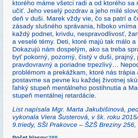
ktorého máme všetci radi a od ktorého sa 
učiť. Jeho veselý pozdrav a jeho milé slo
deň v duši. Marek vždy vie, čo sa patrí a 
zásady slušného správania, hlboko vníma 
každý podnet, krivdu, nespravodlivosť, žar
a veselé témy. Deti, ktoré majú tak málo a
Dokazujú nám dospelým, ako sa treba spr
byť pokorný, pozorný, čistý v duši, prajný, 
pravdovravný a poriadne trpezlivý… Nepo
problémom a prekážkam, ktoré nás trápia 
postavme sa pevne ku každej životnej skú
ľahký stupeň mentálneho postihnutia a Ma
stupeň mentálnej retardácie.
List nap
í
sala Mgr. Marta Jakubišinová, pe
vykonala Viera Šusterová,
v šk. roku 2015
9.triedy, SŠI Prakovce – ŠZŠ Breziny 256
Počet hlasov:
388