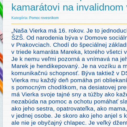
kamarátovi na invalidnom
Kategória:
Pomoc rovesníkom
„Naša Vierka má 16. rokov. Je to jednoduc
ŠZŠ. Od narodenia býva v Domove sociáln
v Prakovciach. Chodí do špeciálnej základ
v triede kamaráta Mareka, ktorého všetci
Je k nemu veľmi pozorná a vnímavá na jeh
Marek je hendikepovaný. Je na vozíku a m
komunikačnú schopnosť. Býva taktiež v D
Vierka mu každý deň pomáha pri obliekaní,
s pomocným chodítkom, na desiatovej pres
má Vierka svoje tajné sny a túžby ako kaž
nezabúda na pomoc a ochotu pomáhať sl
ako jeho sestra, opatrovateľka, ako mama
v jednej osobe. Je skoro ako jeho anjel s
ale nie je obyčajný chlapec. Je veľký džen