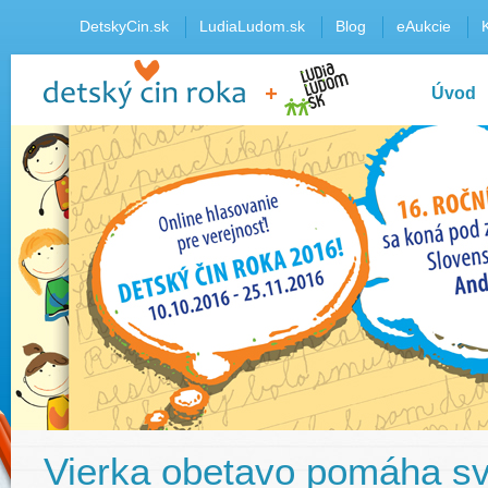
DetskyCin.sk
LudiaLudom.sk
Blog
eAukcie
Úvod
Vierka obetavo pomáha s