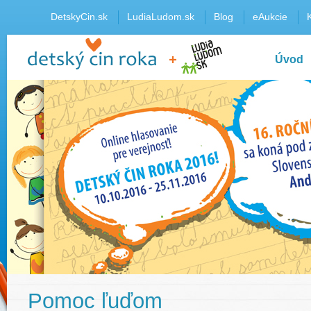
DetskyCin.sk
LudiaLudom.sk
Blog
eAukcie
Úvod
Pomoc ľuďom