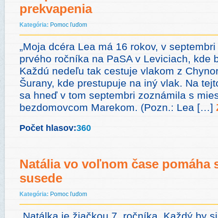
prekvapenia
Kategória:
Pomoc ľuďom
„Moja dcéra Lea má 16 rokov, v septembri
prvého ročníka na PaSA v Leviciach, kde b
Každú nedeľu tak cestuje vlakom z Chynor
Šurany, kde prestupuje na iný vlak. Na tejt
sa hneď v tom septembri zoznámila s mie
bezdomovcom Marekom. (Pozn.: Lea […]
Počet hlasov:
360
Natália vo voľnom čase pomáha s
susede
Kategória:
Pomoc ľuďom
„Natálka je žiačkou 7. ročníka. Každý by si