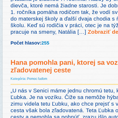
dievča, ktoré nemá žiadne starosti. Je do
1. ročníka pomáha rodičom tak, že vodí sv
do materskej školy a ďalší dvaja chodia s
školu. Keď sú rodičia v práci, otec je na
pracuje na smeny, Natália […]
Zobraziť de
Počet hlasov:
255
Hana pomohla pani, ktorej sa voz
zľadovatenej ceste
Kategória:
Pomoc ľuďom
„U nás v Senici máme jednu chromú tetu, k
Ľubka. Je na vozíku. Čiže sa nemôže hýb
zimu videla tetu Ľubku, ako chce prejsť s
cesta však bola zľadovatená. Teta Ľubka 
cesty a nemohla sa pohnúť, zrazu išlo auto