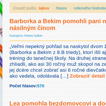
Zoradiť podľa:
lajkov
hlasov
celkového hodnote
Barborka a Bekim pomohli pani na
násilným činom
Kategória:
Pomoc ľuďom
„Veľmi nepekný pohľad sa naskytol dvom 
(Barborka a Bekim z 8.B triedy), ktorí išli
tréning do tanečnej školy. Na druhej strane
zhliadli, ako asi 30 ročný muž skopol na z
jej dcére chcel zobrať asi 6 ročné dievčatk
ako vedela, odolávala […]
Zobraziť detail
Počet hlasov:
570
Lea pomohla bezdomovcovi a doč