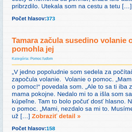
pribrzdilo. Utekala som na cestu a tetu […
Počet hlasov:
373
Tamara začula susedino volanie 
pomohla jej
Kategória:
Pomoc ľuďom
„V jedno popoludnie som sedela za počít
započula volanie. Volanie o pomoc. „Mami
o pomoc!“ povedala som. „Ale to sa ti iba 
mama pokojne. Nedalo mi to a išla som sa
kúpeľne. Tam to bolo počuť dosť hlasno. N
o pomoc. „Mami, nezdalo sa mi to. Musíme 
už […]
Zobraziť detail »
Počet hlasov:
158