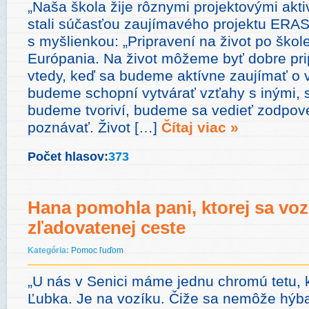
„Naša škola žije rôznymi projektovými akt
stali súčasťou zaujímavého projektu ERA
s myšlienkou: „Pripravení na život po škol
Európania. Na život môžeme byť dobre pr
vtedy, keď sa budeme aktívne zaujímať o v
budeme schopní vytvárať vzťahy s inými, 
budeme tvoriví, budeme sa vedieť zodpov
poznávať. Život […]
Čítaj viac »
Počet hlasov:
373
Hana pomohla pani, ktorej sa voz
zľadovatenej ceste
Kategória:
Pomoc ľuďom
„U nás v Senici máme jednu chromú tetu, k
Ľubka. Je na vozíku. Čiže sa nemôže hýb