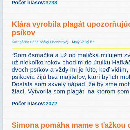
Počet hlasov:
3738
Klára vyrobila plagát upozorňujú
psíkov
Kategória:
Cena Sašky Fischerovej – Malý Veľký čin
“Som ôsmačka a už od malička milujem zvi
už niekoľko rokov chodím do útulku Hafk
dvoch psíkov a vždy mi je ľúto, keď vidím, 
psíkovia žijú bez majiteľov, ktorí by ich mo
Dostala som skvelý nápad, že by sme moh
žiaci. Vytvorila som plagát, na ktorom so
Počet hlasov:
2072
Simona pomáha mame s ťažkou 