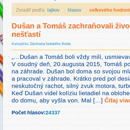
Zoradiť podľa:
lajkov
hlasov
celkového hodnot
Dušan a Tomáš zachraňovali živo
nešťastí
Kategória:
Záchrana ľudského života
„…Dušan a Tomáš boli vždy milí, usmievav
V osudný deň, 20.augusta 2015, Tomáš 
na záhrade. Dušan bol doma so svojou m
a pracoval v záhrade. Krátko pred pol desi
neskutočný rachot, silný zvuk motora, tur
Keď Dušan videl kolíziu lietadiel na oblohe
do domu, aby vyšla von. Mal […]
Čítaj via
Počet hlasov:
24337