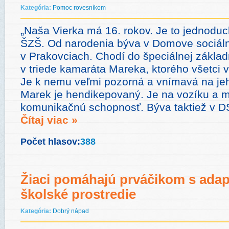
Kategória:
Pomoc rovesníkom
„Naša Vierka má 16. rokov. Je to jednoduc
ŠZŠ. Od narodenia býva v Domove sociáln
v Prakovciach. Chodí do špeciálnej základ
v triede kamaráta Mareka, ktorého všetci
Je k nemu veľmi pozorná a vnímavá na jeh
Marek je hendikepovaný. Je na vozíku a m
komunikačnú schopnosť. Býva taktiež v D
Čítaj viac »
Počet hlasov:
388
Žiaci pomáhajú prváčikom s adap
školské prostredie
Kategória:
Dobrý nápad