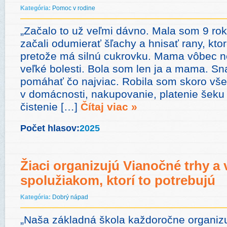
Kategória:
Pomoc v rodine
„Začalo to už veľmi dávno. Mala som 9 r
začali odumierať šľachy a hnisať rany, ktoré
pretože má silnú cukrovku. Mama vôbec n
veľké bolesti. Bola som len ja a mama. Sna
pomáhať čo najviac. Robila som skoro vše
v domácnosti, nakupovanie, platenie šeku 
čistenie […]
Čítaj viac »
Počet hlasov:
2025
Žiaci organizujú Vianočné trhy a
spolužiakom, ktorí to potrebujú
Kategória:
Dobrý nápad
„Naša základná škola každoročne organizu