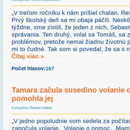
„V treťom ročníku k nám prišiel chalan. Re
Prvý školský deň sa mi obaja páčili. Neskôr
týždne, sme zistili, že jeden z nich, Sebas
správania. Ten druhý, volal sa Tomáš, sa z
problémov, pretože nemal žiadnu životnú 
mi to čudné. Tak som si povedal, že sa s
Čítaj viac »
Počet hlasov:
167
Tamara začula susedino volanie 
pomohla jej
Kategória:
Pomoc ľuďom
„V jedno popoludnie som sedela za počít
započula volanie. Volanie o pomoc. „Mami