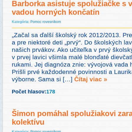
Barborka asistuje spolužiačke s 
vadou horných končatín
Kategória:
Pomoc rovesníkom
„Začal sa ďalší školský rok 2012/2013. Pre 
a pre niektoré deti „prvý“. Do školských lav
našich prvákov. Ako učiteľka v prvý škols
v prvej lavici všimla malé blonďaté dievča
rukami. Jej diagnóza znie: vývojová vada 
Prišli prvé každodenné povinnosti a Laurik
výborne. Sama si […]
Čítaj viac »
Počet hlasov:
178
Šimon pomáhal spolužiakovi zara
kolektívu
Kategória:
Pomoc rovesníkom