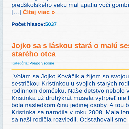
predškolského veku mal apatiu voči gombí
[…]
Čítaj viac »
Počet hlasov:
5037
Jojko sa s láskou stará o malú ses
starého otca
Kategória:
Pomoc v rodine
„Volám sa Jojko Kováčik a žijem so svojo
sestričkou Kristínkou u svojich starých ro
rodinnom domčeku. Naše detstvo nebolo v
Kristínka už druhýkrát musela vytrpieť nie
bola následkom činu jedinej osoby. A tou
Kristínka sa narodila v roku 2008. Mala le
sa naši rodičia rozviedli. Odsťahovali sme