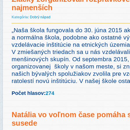
najmenších
Kategória:
Dobrý nápad
„Naša škola fungovala do 30. júna 2015 a
a normálna škola, podobne ako ostatné v
vzdelávacie inštitúcie na etnických územi
V zmiešaných triedach sa u nás vzdelávali
menšinových skupín. Od septembra 2015, 
organizovanej školy v našom meste, si zn
našich bývalých spolužiakov zvolila pre vz
ratolestí novú inštitúciu. V našej škole ost
Počet hlasov:
274
Natália vo voľnom čase pomáha s
susede