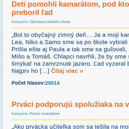
Deti pomohli kamarátom, pod kto
preboril ľad
Kategória:
Záchrana ľudského života
„Bol to obyčajný zimný deň… Ja a moji kam
Lea, Niko a Samo sme sa po škole vybrali
Prišla ešte aj Paula a tak sme sa guľovali,
Mišo a Tomáš. Chlapci navrhli, že by sme 
šmýkať na zamrznuté jazero. Ľad vyzeral 
Najprv ho […]
Čítaj viac »
Počet hlasov:
20014
Prváci podporujú spolužiaka na 
Kategória:
Pomoc rovesníkom
„Ako prvácka učiteľka som sa tešila na mo