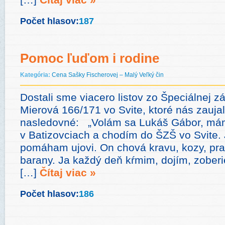
Počet hlasov:
187
Pomoc ľuďom i rodine
Kategória:
Cena Sašky Fischerovej – Malý Veľký čin
Dostali sme viacero listov zo Špeciálnej zá
Mierová 166/171 vo Svite, ktoré nás zauja
nasledovné: „Volám sa Lukáš Gábor, má
v Batizovciach a chodím do ŠZŠ vo Svite. 
pomáham ujovi. On chová kravu, kozy, pras
barany. Ja každý deň kŕmim, dojím, zober
[…]
Čítaj viac »
Počet hlasov:
186