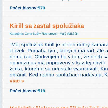
Počet hlasov:
570
Kirill sa zastal spolužiaka
Kategória:
Cena Sašky Fischerovej – Malý Veľký čin
“Môj spolužiak Kirill je nielen dobrý kamará
človek. Pomáha tým, ktorých má rád, ale a
nemá rád. Obdivujem ho v tom, že nech sa
optimizmus má pripravený v každej chvíli
žiaka, ktorému sa neustále vysmievali. Kiri
obrániť. Keď naňho spolužiaci nadávajú, Ki
viac »
Počet hlasov:
518