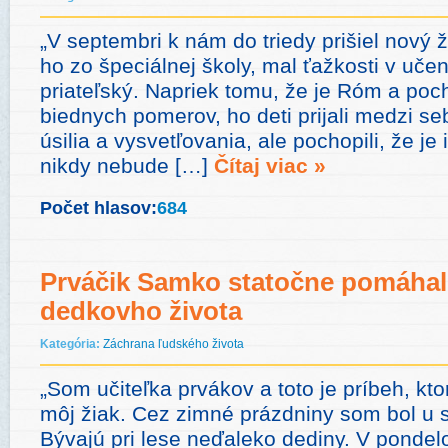
„V septembri k nám do triedy prišiel nový ži
ho zo špeciálnej školy, mal ťažkosti v učení
priateľský. Napriek tomu, že je Róm a poc
biednych pomerov, ho deti prijali medzi seb
úsilia a vysvetľovania, ale pochopili, že je 
nikdy nebude […]
Čítaj viac »
Počet hlasov:
684
Prváčik Samko statočne pomáhal 
dedkovho života
Kategória:
Záchrana ľudského života
„Som učiteľka prvákov a toto je príbeh, kt
môj žiak. Cez zimné prázdniny som bol u s
Bývajú pri lese neďaleko dediny. V pondel