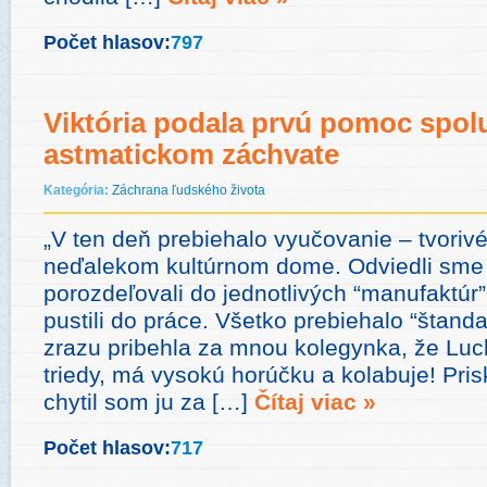
Počet hlasov:
797
Viktória podala prvú pomoc spolu
astmatickom záchvate
Kategória:
Záchrana ľudského života
„V ten deň prebiehalo vyučovanie – tvorivé
neďalekom kultúrnom dome. Odviedli sme d
porozdeľovali do jednotlivých “manufaktúr”
pustili do práce. Všetko prebiehalo “štand
zrazu pribehla za mnou kolegynka, že Luc
triedy, má vysokú horúčku a kolabuje! Pris
chytil som ju za […]
Čítaj viac »
Počet hlasov:
717