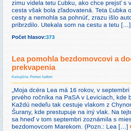
zimu videla tetu Ľubku, ako chce prejsť s
cesta však bola zľadovatená. Teta Ľubka 
cesty a nemohla sa pohnúť, zrazu išlo auto
pribrzdilo. Utekala som na cestu a tetu […
Počet hlasov:
373
Lea pomohla bezdomovcovi a doč
prekvapenia
Kategória:
Pomoc ľuďom
„Moja dcéra Lea má 16 rokov, v septembri
prvého ročníka na PaSA v Leviciach, kde b
Každú nedeľu tak cestuje vlakom z Chynor
Šurany, kde prestupuje na iný vlak. Na tejt
sa hneď v tom septembri zoznámila s mie
bezdomovcom Marekom. (Pozn.: Lea […]