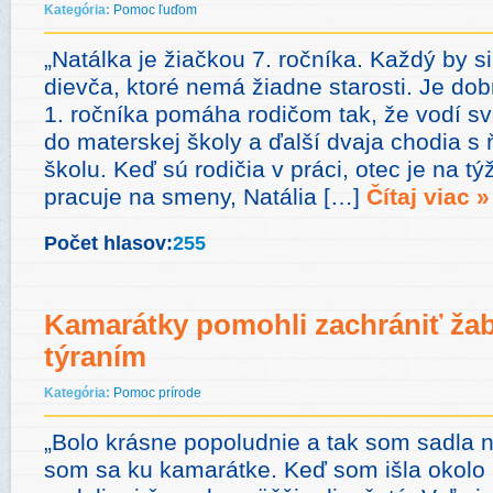
Kategória:
Pomoc ľuďom
„Natálka je žiačkou 7. ročníka. Každý by si
dievča, ktoré nemá žiadne starosti. Je do
1. ročníka pomáha rodičom tak, že vodí sv
do materskej školy a ďalší dvaja chodia s
školu. Keď sú rodičia v práci, otec je na
pracuje na smeny, Natália […]
Čítaj viac »
Počet hlasov:
255
Kamarátky pomohli zachrániť ža
týraním
Kategória:
Pomoc prírode
„Bolo krásne popoludnie a tak som sadla n
som sa ku kamarátke. Keď som išla okolo 