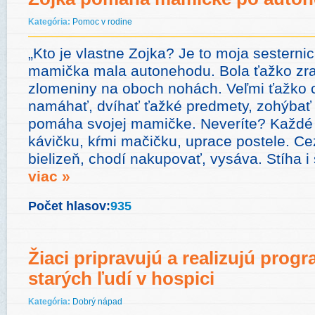
Kategória:
Pomoc v rodine
„Kto je vlastne Zojka? Je to moja sesternic
mamička mala autonehodu. Bola ťažko zr
zlomeniny na oboch nohách. Veľmi ťažko 
namáhať, dvíhať ťažké predmety, zohýbať 
pomáha svojej mamičke. Neveríte? Každé r
kávičku, kŕmi mačičku, uprace postele. Ce
bielizeň, chodí nakupovať, vysáva. Stíha i
viac »
Počet hlasov:
935
Žiaci pripravujú a realizujú prog
starých ľudí v hospici
Kategória:
Dobrý nápad