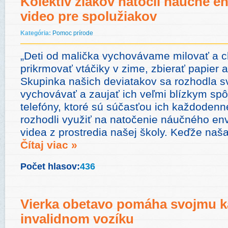
Kolektív žiakov natočil náučné e
video pre spolužiakov
Kategória:
Pomoc prírode
„Deti od malička vychovávame milovať a ch
prikrmovať vtáčiky v zime, zbierať papier 
Skupinka našich deviatakov sa rozhodla s
vychovávať a zaujať ich veľmi blízkym sp
telefóny, ktoré sú súčasťou ich každodenn
rozhodli využiť na natočenie náučného en
videa z prostredia našej školy. Keďže naša
Čítaj viac »
Počet hlasov:
436
Vierka obetavo pomáha svojmu k
invalidnom vozíku