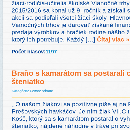
žiaci-rodičia-učitelia školské Vianočné trh
2015/2016 sa konal už 9. ročník a získali
akcii sa podieľali všetci žiaci školy. Hlav
Vianočných trhov je darovať získané finan
predaja výrobkov a hračiek rodine nášho ž
ktorý ich potrebuje. Každý […]
Čítaj viac »
Počet hlasov:
1197
Braňo s kamarátom sa postarali 
šteniatko
Kategória:
Pomoc prírode
„ O našom žiakovi sa pozitívne píše aj na 
Prešovských havkáčov. Je ním žiak VII.C t
Košč, ktorý sa s kamarátom postaral o vy
šteniatko, nájdené náhodne v tráve pri svo