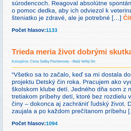
súrodencoch. Reagoval absolútne spontán
o pomoc dedka, aby ich odviezol k veterinár
šteniatko je zdravé, ale je potrebné […]
Čí
Počet hlasov:
1133
Trieda meria život dobrými skutk
Kategória:
Cena Sašky Fischerovej – Malý Veľký čin
“Všetko sa to začalo, keď sa mi dostala do
projektu Detský čin roka. Pracujem ako v
školskom klube detí. Jedného dňa som z n
tretiakom príbehy detí, ktoré bez rozdielu 
činy – dokonca aj zachrániť ľudský život. D
zaujala a po každom prečítanom príbehu 
Počet hlasov:
1094