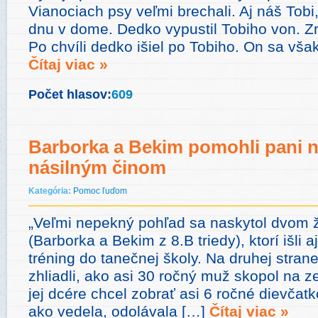
Vianociach psy veľmi brechali. Aj náš Tob
dnu v dome. Dedko vypustil Tobiho von. Zr
Po chvíli dedko išiel po Tobiho. On sa vša
Čítaj viac »
Počet hlasov:
609
Barborka a Bekim pomohli pani na
násilným činom
Kategória:
Pomoc ľuďom
„Veľmi nepekný pohľad sa naskytol dvom 
(Barborka a Bekim z 8.B triedy), ktorí išli
tréning do tanečnej školy. Na druhej strane
zhliadli, ako asi 30 ročný muž skopol na z
jej dcére chcel zobrať asi 6 ročné dievčatk
ako vedela, odolávala […]
Čítaj viac »