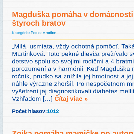
Magduška pomáha v domácnosti a
štyroch bratov
Kategória:
Pomoc v rodine
„Milá, usmiata, vždy ochotná pomôcť. Tak
Martinková. Toto pekné dievča prežívalo s
detstvo spolu so svojimi rodičmi a 4 brat
porozumení a v harmónii. Keď Magduška n
ročník, prudko sa znížila jej hmotnosť a je
náhle výrazne zhoršil. Po nespočetnom m
vyšetrení jej diagnostikovali diabetes mellit
Vzhľadom […]
Čítaj viac »
Počet hlasov:
1012
Zojka pomáha mamičke po auto