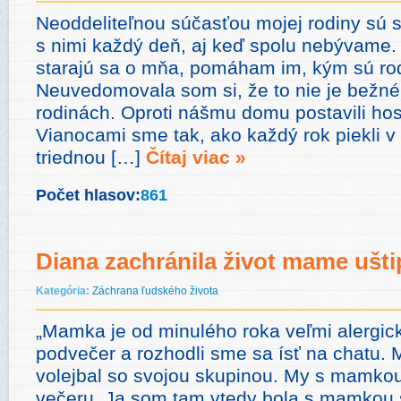
Neoddeliteľnou súčasťou mojej rodiny sú s
s nimi každý deň, aj keď spolu nebývame.
starajú sa o mňa, pomáham im, kým sú rodi
Neuvedomovala som si, že to nie je bežné
rodinách. Oproti nášmu domu postavili hos
Vianocami sme tak, ako každý rok piekli v
triednou […]
Čítaj viac »
Počet hlasov:
861
Diana zachránila život mame ušt
Kategória:
Záchrana ľudského života
„Mamka je od minulého roka veľmi alergick
podvečer a rozhodli sme sa ísť na chatu. M
volejbal so svojou skupinou. My s mamkou
večeru. Ja som tam vtedy bola s mamkou