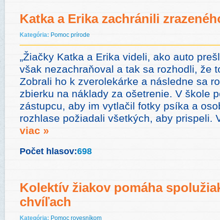
Katka a Erika zachránili zrazenéh
Kategória:
Pomoc prírode
„Žiačky Katka a Erika videli, ako auto preš
však nezachraňoval a tak sa rozhodli, že t
Zobrali ho k zverolekárke a následne sa ro
zbierku na náklady za ošetrenie. V škole p
zástupcu, aby im vytlačil fotky psíka a o
rozhlase požiadali všetkých, aby prispeli.
viac »
Počet hlasov:
698
Kolektív žiakov pomáha spolužia
chvíľach
Kategória:
Pomoc rovesníkom