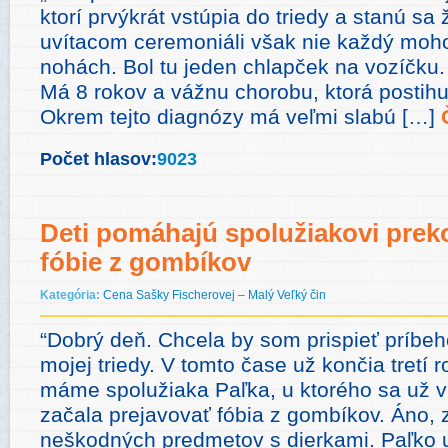
ktorí prvýkrát vstúpia do triedy a stanú sa 
uvítacom ceremoniáli však nie každý mohol
nohách. Bol tu jeden chlapček na vozíčku
Má 8 rokov a vážnu chorobu, ktorá postihuj
Okrem tejto diagnózy má veľmi slabú […]
Počet hlasov:
9023
Deti pomáhajú spolužiakovi prek
fóbie z gombíkov
Kategória:
Cena Sašky Fischerovej – Malý Veľký čin
“Dobrý deň. Chcela by som prispieť príbe
mojej triedy. V tomto čase už končia tretí r
máme spolužiaka Paľka, u ktorého sa už 
začala prejavovať fóbia z gombíkov. Áno, 
neškodných predmetov s dierkami. Paľko 