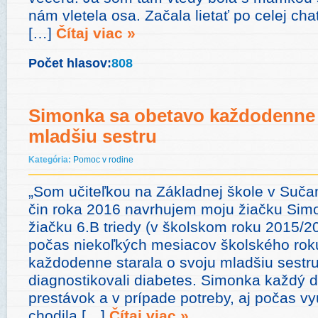
nám vletela osa. Začala lietať po celej ch
[…]
Čítaj viac »
Počet hlasov:
808
Simonka sa obetavo každodenne 
mladšiu sestru
Kategória:
Pomoc v rodine
„Som učiteľkou na Základnej škole v Suča
čin roka 2016 navrhujem moju žiačku Sim
žiačku 6.B triedy (v školskom roku 2015/
počas niekoľkých mesiacov školského rok
každodenne starala o svoju mladšiu sestru,
diagnostikovali diabetes. Simonka každý 
prestávok a v prípade potreby, aj počas v
chodila […]
Čítaj viac »