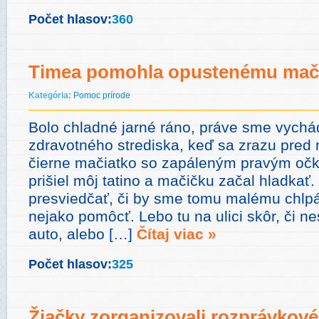
Počet hlasov:
360
Timea pomohla opustenému mač
Kategória:
Pomoc prírode
Bolo chladné jarné ráno, práve sme vychá
zdravotného strediska, keď sa zrazu pred 
čierne mačiatko so zapáleným pravým očk
prišiel môj tatino a mačičku začal hladkať
presviedčať, či by sme tomu malému chlpá
nejako pomôcť. Lebo tu na ulici skôr, či 
auto, alebo […]
Čítaj viac »
Počet hlasov:
325
Žiačky zorganizovali rozprávkové