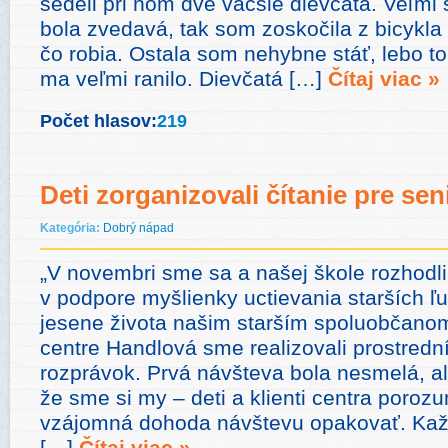
sedeli pri ňom dve väčšie dievčatá. Veľmi 
bola zvedavá, tak som zoskočila z bicykla a
čo robia. Ostala som nehybne stáť, lebo to
ma veľmi ranilo. Dievčatá […]
Čítaj viac »
Počet hlasov:
219
Deti zorganizovali čítanie pre sen
Kategória:
Dobrý nápad
„V novembri sme sa a našej škole rozhodl
v podpore myšlienky uctievania starších ľ
jesene života našim starším spoluobčanom
centre Handlová sme realizovali prostredn
rozprávok. Prvá návšteva bola nesmelá, a
že sme si my – deti a klienti centra porozu
vzájomná dohoda návštevu opakovať. Kaž
[…]
Čítaj viac »